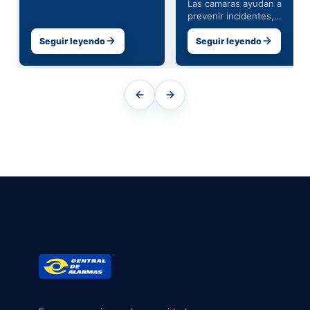
Las camaras ayudan a
para detectar riesgos y
prevenir incidentes,
activar una respuesta a
documentar eventos y
tiempo.
mejorar la operacion diaria
Seguir leyendo
Seguir leyendo
de un negocio.