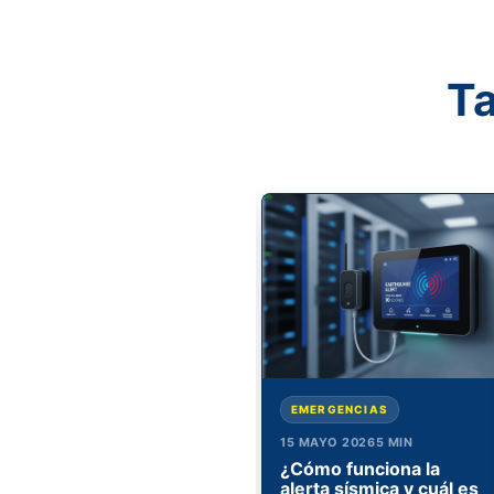
Ta
NEGOCIO
EMERGENCIAS
15 MAYO 2026
5 MIN
¿Por qué mi negocio
15 MAYO 2026
5 MIN
debería tener cámaras
¿Cómo funciona la
de seguridad?
alerta sísmica y cuál es