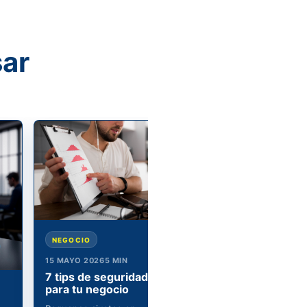
sar
HOGAR
NEGOCIO
15 MAYO 2026
4 MIN
15 MAYO 2026
5 MIN
¿Cuál es el modus
7 tips de seguridad
operandi de robo 
para tu negocio
casa habitación?