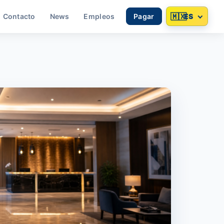
🇲🇽
ES
Contacto
News
Empleos
Pagar