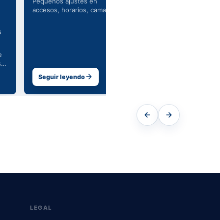
Pequenos ajustes en
Entender patrones co
accesos, horarios, camaras y
de robo ayuda a reforz
protocolos pueden reducir
accesos, rutinas y pun
riesgos cotidianos en tu
vulnerables del hogar.
s
negocio.
e
,
Seguir leyendo
Seguir leyendo
LEGAL