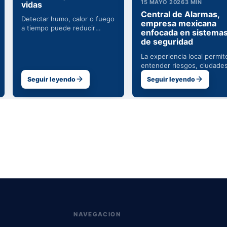
15 MAYO 2026
3 MIN
vidas
Central de Alarmas,
Detectar humo, calor o fuego
empresa mexicana
a tiempo puede reducir
enfocada en sistema
danos y proteger vidas antes
de seguridad
de que el incendio avance.
La experiencia local permit
entender riesgos, ciudades
operaciones y necesidades
Seguir leyendo
Seguir leyendo
reales de seguridad en
Mexico.
NAVEGACION