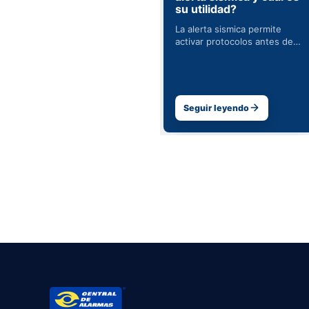
su utilidad?
Las camaras ayudan a
prevenir incidentes,
La alerta sismica permite
documentar eventos y
activar protocolos antes de
mejorar la operacion diaria de
que el movimiento fuerte
un negocio.
llegue a ciertas zonas.
Seguir leyendo
Seguir leyendo